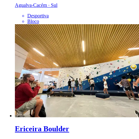
Agualva-Cacém · Sul
Desportiva
Bloco
Ericeira Boulder