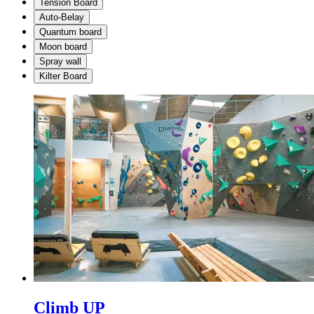
Tension Board
Auto-Belay
Quantum board
Moon board
Spray wall
Kilter Board
Climb UP