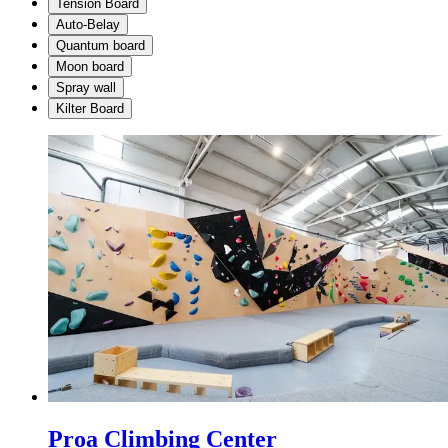
Tension Board
Auto-Belay
Quantum board
Moon board
Spray wall
Kilter Board
Proa Climbing Center