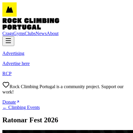
Crags
Gyms
Clubs
News
About
Advertising
Advertise here
RCP
Rock Climbing Portugal is a community project. Support our
work!
Donate
←
Climbing Events
Ratonar Fest 2026