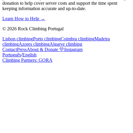
donation to help cover server costs and support the time spent
keeping information accurate and up-to-date.
Learn How to Help →
©
2026
Rock Climbing Portugal
Lisbon climbing
Porto climbing
Coimbra climbing
Madeira
climbing
Azores climbing
Algarve climbing
Contact
Press
About & Donate
💛
Instagram
Português
/
English
Climbing Partners: GORA