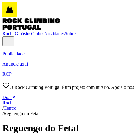
Rocha
Ginásios
Clubes
Novidades
Sobre
Publicidade
Anuncie aqui
RCP
O Rock Climbing Portugal é um projeto comunitário. Apoia o nos
Doar
Rocha
/
Centro
/
Reguengo do Fetal
Reguengo do Fetal