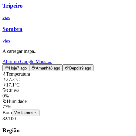
Tripeiro
vias
Sombra
vias
A carregar mapa...
Abrir no Google Maps
→
Hoje
7 ago
Amanhã
8 ago
Depois
9 ago
Temperatura
27.3
°C
17.1
°C
Chuva
0
%
Humidade
77
%
Bom
Ver fatores
82
/100
Região