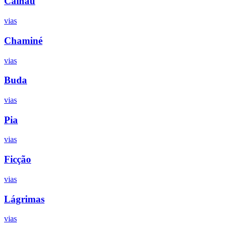
Calhau
vias
Chaminé
vias
Buda
vias
Pia
vias
Ficção
vias
Lágrimas
vias