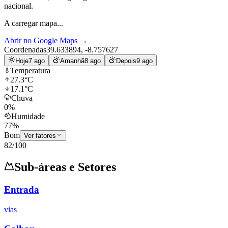
nacional.
A carregar mapa...
Abrir no Google Maps
→
Coordenadas
39.633894
,
-8.757627
Hoje
7 ago
Amanhã
8 ago
Depois
9 ago
Temperatura
27.3
°C
17.1
°C
Chuva
0
%
Humidade
77
%
Bom
Ver fatores
82
/100
Sub-áreas e Setores
Entrada
vias