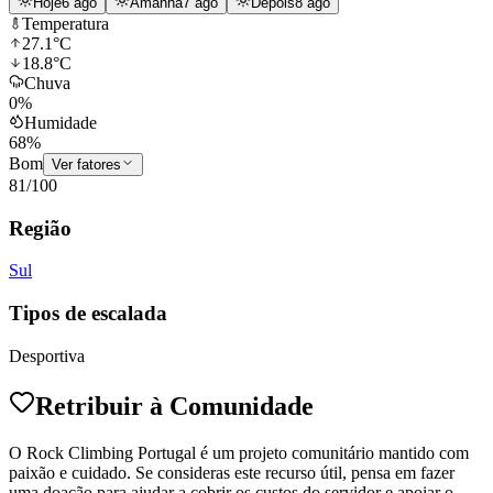
Hoje
6 ago
Amanhã
7 ago
Depois
8 ago
Temperatura
27.1
°C
18.8
°C
Chuva
0
%
Humidade
68
%
Bom
Ver fatores
81
/100
Região
Sul
Tipos de escalada
Desportiva
Retribuir à Comunidade
O Rock Climbing Portugal é um projeto comunitário mantido com
paixão e cuidado. Se consideras este recurso útil, pensa em fazer
uma doação para ajudar a cobrir os custos do servidor e apoiar o