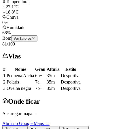
Temperatura
27.1
°C
18.8
°C
Chuva
0
%
Humidade
68
%
Bom
Ver fatores
81
/100
Vias
#
Nome
Grau
Altura
Estilo
1
Pequena Aicha
6b+
35m
Desportiva
2
Polaris
7a
35m
Desportiva
3
Ovelha negra
7b+
35m
Desportiva
Onde ficar
A carregar mapa...
Abrir no Google Maps
→