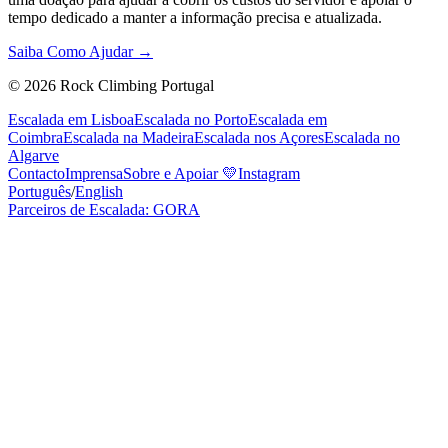
tempo dedicado a manter a informação precisa e atualizada.
Saiba Como Ajudar →
©
2026
Rock Climbing Portugal
Escalada em Lisboa
Escalada no Porto
Escalada em
Coimbra
Escalada na Madeira
Escalada nos Açores
Escalada no
Algarve
Contacto
Imprensa
Sobre e Apoiar
💛
Instagram
Português
/
English
Parceiros de Escalada: GORA