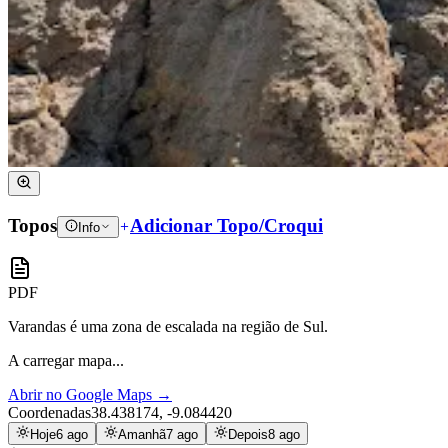
Topos
Adicionar Topo/Croqui
Info
PDF
Varandas
é uma zona de escalada na região de Sul.
A carregar mapa...
Abrir no Google Maps
→
Coordenadas
38.438174
,
-9.084420
Hoje
6 ago
Amanhã
7 ago
Depois
8 ago