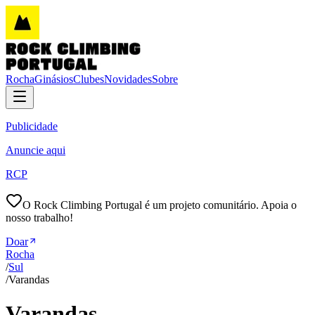
Rocha
Ginásios
Clubes
Novidades
Sobre
Publicidade
Anuncie aqui
RCP
O Rock Climbing Portugal é um projeto comunitário. Apoia o
nosso trabalho!
Doar
Rocha
/
Sul
/
Varandas
Varandas