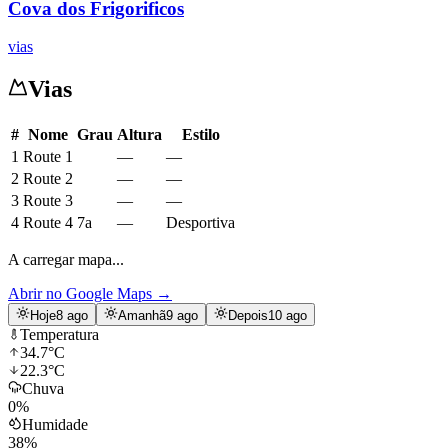
Cova dos Frigorificos
vias
Vias
#
Nome
Grau
Altura
Estilo
1
Route 1
—
—
2
Route 2
—
—
3
Route 3
—
—
4
Route 4
7a
—
Desportiva
A carregar mapa...
Abrir no Google Maps
→
Hoje
8 ago
Amanhã
9 ago
Depois
10 ago
Temperatura
34.7
°C
22.3
°C
Chuva
0
%
Humidade
38
%