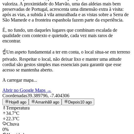
valoriza. A proximidade do Marvão, uma das aldeias mais bem
preservadas de Portugal, acrescenta uma dimensão extra à visita:
após as vias, a subida à vila amuralhada e as vistas sobre a Serra de
São Mamede e a fronteira espanhola fazem parte da experiência.
É, no fundo, um daqueles lugares que combinam escalada de
qualidade com contexto e quietude, cada vez mais raros de
encontrar.
☝️Um aspeto fundamental a ter em conta, o local situa-se em terreno
privado. Respeitar o local, não deixar lixo e manter uma atitude
cordial são gestos simples mas essenciais para garantir que esse
acesso se mantenha aberto.
A carregar mapa...
Abrir no Google Maps
→
Coordenadas
39.389796
,
-7.404306
Hoje
8 ago
Amanhã
9 ago
Depois
10 ago
Temperatura
34.7
°C
22.3
°C
Chuva
0
%