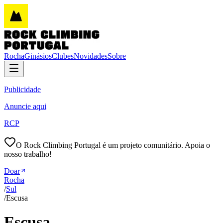
Rocha
Ginásios
Clubes
Novidades
Sobre
Publicidade
Anuncie aqui
RCP
O Rock Climbing Portugal é um projeto comunitário. Apoia o
nosso trabalho!
Doar
Rocha
/
Sul
/
Escusa
Escusa