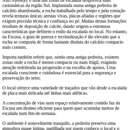
Alto Alentejo, é uma das zonas de escalada desportiva mais
carismáticas da região Sul. Implantada numa antiga pedreira de
calcário abandonada, a rocha trabalhada pelo tempo e pela extração
revela texturas únicas: arestas vivas, placas afiadas e regletes que
exigem precisão técnica e confiança no pé. Muitas destas formações
resultam de deposição de calcite, dando origem a estruturas
características que definem o estilo da escalada no local. No entanto,
na Escusa, o grau de pureza e recristalização é tão elevado que a
rocha se comporta de forma bastante distinta do calcário compacto
mais comum.
Importa também referir que, sendo uma antiga pedreira, existem
zonas onde a rocha é menos compacta ou mais frágil, exigindo
atenção redobrada na progressão e na escolha de apoios. Uma
escalada consciente e cuidadosa é essencial para a segurança e
preservação do setor.
O local oferece uma variedade de traçados que vão desde a escalada
de placa mais delicada até linhas mais atléticas.
A concentração de vias num espaço relativamente contido faz da
Escusa um destino eficiente para quem quer acumular metros de
escalada num fim-de-semana.
O ambiente é notavelmente tranquilo, a pedreira preserva uma
atmosfera quase íntima, partilhada por quem conhece o local e o