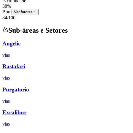
Humidade
38
%
Bom
Ver fatores
84
/100
Sub-áreas e Setores
Angelic
vias
Rastafari
vias
Purgatorio
vias
Excalibur
vias